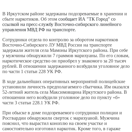
В Иркутском районе задержаны подозреваемые в хранении и
сбыте наркотиков.
Об этом
сообщает ИА "ТК Город" со
ссылкой на пресс-службу Восточно-сибирского линейного
управления МВД РФ на транспорте.
Сотрудники отдела по контролю за оборотом наркотиков
Восточно-Сибирского ЛУ МВД России на транспорте
задержали жителя села Мамоны Иркутского района. При себе
у мужчины обнаружили 7 граммов марихуаны. По его словам,
наркотическое средство он приобрел у знакомого за 20 тысяч
рублей. В отношении задержанного возбудили уголовное дело
по части 1 статьи 228 УК РФ.
В ходе дальнейших оперативных мероприятий полицейские
установили личность предполагаемого сбытчика. Им оказался
52-летний житель села Максимовщина Иркутского района. В
отношении него возбудили уголовное дело по пункту «б»
части 3 статьи 228.1 УК РФ.
При обыске в доме подозреваемого сотрудники полиции и
Росгвардии обнаружили сверток с марихуаной. Мужчина
пояснил, что вырастил коноплю на своем участке и
самостоятельно изготовил наркотик. Кроме того, в гараже