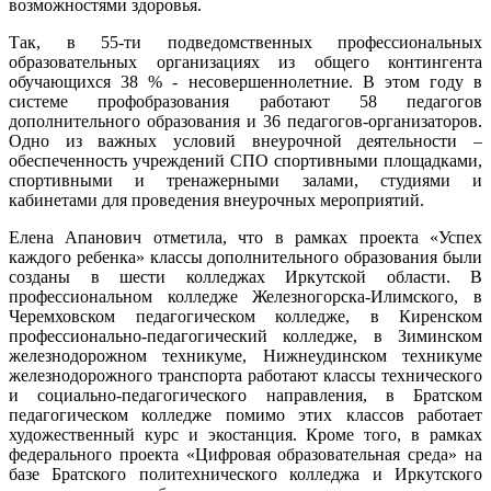
возможностями здоровья.
Так, в 55-ти подведомственных профессиональных
образовательных организациях из общего контингента
обучающихся 38 % - несовершеннолетние. В этом году в
системе профобразования работают 58 педагогов
дополнительного образования и 36 педагогов-организаторов.
Одно из важных условий внеурочной деятельности –
обеспеченность учреждений СПО спортивными площадками,
спортивными и тренажерными залами, студиями и
кабинетами для проведения внеурочных мероприятий.
Елена Апанович отметила, что в рамках проекта «Успех
каждого ребенка» классы дополнительного образования были
созданы в шести колледжах Иркутской области. В
профессиональном колледже Железногорска-Илимского, в
Черемховском педагогическом колледже, в Киренском
профессионально-педагогический колледже, в Зиминском
железнодорожном техникуме, Нижнеудинском техникуме
железнодорожного транспорта работают классы технического
и социально-педагогического направления, в Братском
педагогическом колледже помимо этих классов работает
художественный курс и экостанция. Кроме того, в рамках
федерального проекта «Цифровая образовательная среда» на
базе Братского политехнического колледжа и Иркутского