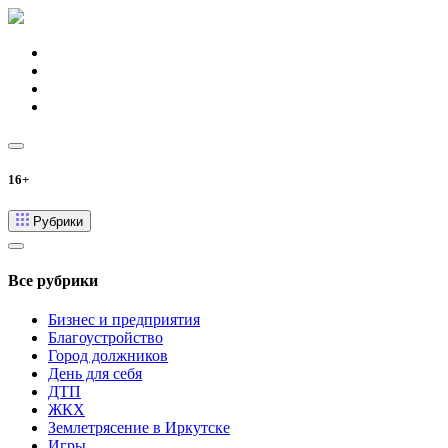
16+
Рубрики
Все рубрики
Бизнес и предприятия
Благоустройство
Город должников
День для себя
ДТП
ЖКХ
Землетрясение в Иркутске
Игры