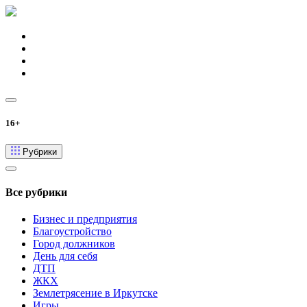
16+
Рубрики
Все рубрики
Бизнес и предприятия
Благоустройство
Город должников
День для себя
ДТП
ЖКХ
Землетрясение в Иркутске
Игры