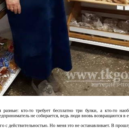
 разные: кто-то требует бесплатно три булки, а кто-то наоб
едприниматель не собирается, ведь люди вновь возвращаются в е
го с действительностью. Но меня это не останавливает. В прош