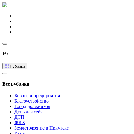
16+
Рубрики
Все рубрики
Бизнес и предприятия
Благоустройство
Город должников
День для себя
ДТП
ЖКХ
Землетрясение в Иркутске
Игры