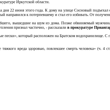
куратуре Иркутской области.
ла дня 22 июня этого года. К дому на улице Сосновый подъехал
ый направился к потерпевшему и стал его избивать. От получе
шего, вышедшие на шум из дома. Позже обвиняемый мужчина 
пления признал частично, - рассказали
в прокуратуре Прианга
е пески», который расположен на Братском водохранилище. С п
тяжкого вреда здоровью, повлекшее смерть человека» (ч. 4 ст