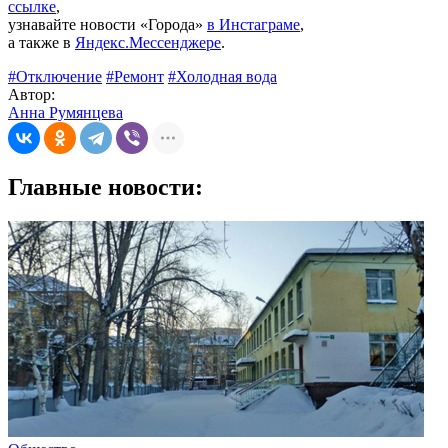
ссылке
,
узнавайте новости «Города»
в Инстаграме
,
а также в
Яндекс.Мессенджере
.
#Отключение
#Ремонт
#Холодная вода
Автор:
Анна Румянцева
Главные новости: