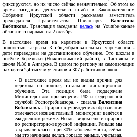
фиксируются, но их число сейчас незначительно. Об этом во
время заседания депутатского штаба в Законодательном
Собрании Иркутской области рассказала заместитель
председателя Правительства Приангарья
Валентина
Вобликова.
Трансляция заседания
велась
на Youtube-канале
областного парламента 2 октября.
В настоящее время на карантин в Иркутской области
полностью закрыты 3 общеобразовательных учреждения -
дети переведены на дистанционное обучение. Это школы в
посёлке Березняки (Нижнеилимский район), в Листвянке и
школа №36 в Ангарске. В целом по региону на самоизоляции
находятся 5,4 тысячи учеников и 307 работников школ.
- В настоящее время мы не видим причин для
перехода на полное, тотальное дистанционное
обучение. Эта позиция была поддержана
Министерством просвещения РФ и федеральной
службой Роспотребнадзора, - сказала
Валентина
Вобликова.
- Прирост в учреждениях образования
отмечается незначительный, мониторинг ведётся в
ежедневном режиме. Но мы видим ещё и прирост
по респираторно-вирусной инфекции. Раньше мы
закрывали классы при 30% заболеваемости, сейчас
мы это начинаем делать гораздо раньше, учитывая,