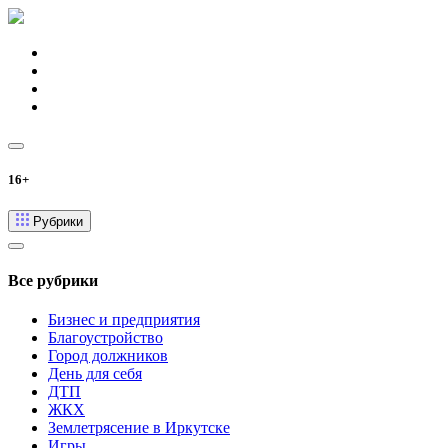
16+
Рубрики
Все рубрики
Бизнес и предприятия
Благоустройство
Город должников
День для себя
ДТП
ЖКХ
Землетрясение в Иркутске
Игры