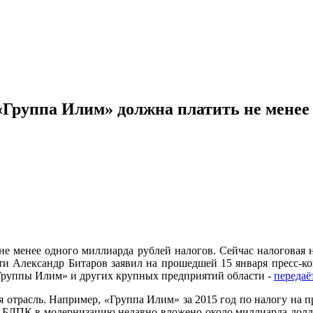
«Группа Илим» должна платить не менее
е менее одного миллиарда рублей налогов. Сейчас налоговая н
сти Александр Битаров заявил на прошедшей 15 января пресс-к
«Группы Илим» и других крупных предприятий области -
передаё
ая отрасль. Например,
«
Группа Илим» за 2015 год по налогу на 
а БЛПК в модернизацию недавно вложено около миллиарда долла