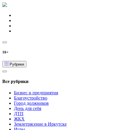
16+
Рубрики
Все рубрики
Бизнес и предприятия
Благоустройство
Город должников
День для себя
ДТП
ЖКХ
Землетрясение в Иркутске
Игры