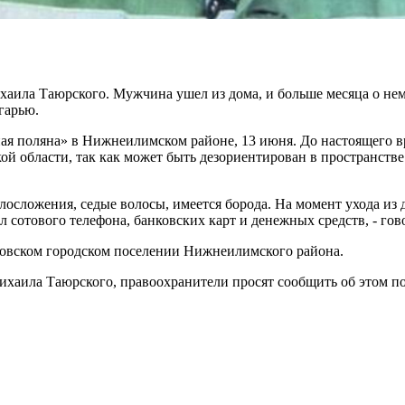
хаила Таюрского. Мужчина ушел из дома, и больше месяца о не
гарью.
я поляна» в Нижнеилимском районе, 13 июня. До настоящего в
й области, так как может быть дезориентирован в пространстве
телосложения, седые волосы, имеется борода. На момент ухода из
л сотового телефона, банковских карт и денежных средств, - го
овском городском поселении Нижнеилимского района.
ила Таюрского, правоохранители просят сообщить об этом по тел