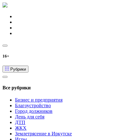
16+
Рубрики
Все рубрики
Бизнес и предприятия
Благоустройство
Город должников
День для себя
ДТП
ЖКХ
Землетрясение в Иркутске
Игры