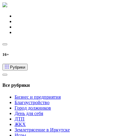
16+
Рубрики
Все рубрики
Бизнес и предприятия
Благоустройство
Город должников
День для себя
ДТП
ЖКХ
Землетрясение в Иркутске
Игры