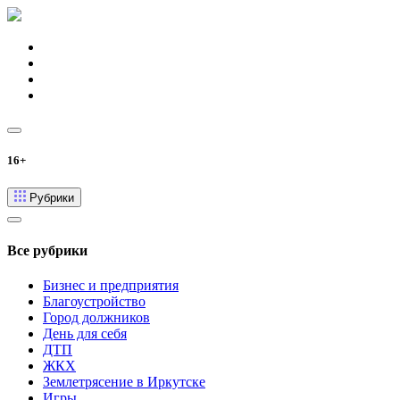
16+
Рубрики
Все рубрики
Бизнес и предприятия
Благоустройство
Город должников
День для себя
ДТП
ЖКХ
Землетрясение в Иркутске
Игры