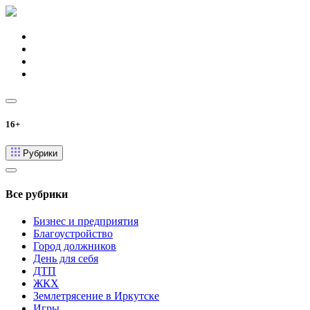
16+
Рубрики
Все рубрики
Бизнес и предприятия
Благоустройство
Город должников
День для себя
ДТП
ЖКХ
Землетрясение в Иркутске
Игры