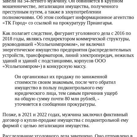
завели на 54-летнего мужчину. Он обвиняется в крупном
мошенничестве, легализации имущества, полученного
преступным путем, а также в злоупотреблении
полномочиями. Об этом сообщает информационное агентство
«ТК Город» со ссылкой на прокуратуру Приангарья.
Как полагает следствие, фигурант уголовного дела с 2016 по
2018 годы, являясь гендиректором коммерческой структуры,
руководившей «Усольехимпромом», не включил
энергетическое имущество предприятия (распределительных
устройств, трансформаторов, линий электропередач, нежилых
зданий и зданий с подстанциями, корпусов ООО
«Усольехимпром») в конкурсную массу.
Он организовал их продажу по заниженной
стоимости своим знакомым, после чего обратил
имущество в пользу подконтрольного ему
юридического лица, тем самым причинив ущерб
на общую сумму почти 80 млн рублей, -
уточняется в сообщении прокуратуры.
Позже, в 2021 и 2022 годах, мужчина заключил фиктивный
договор о купли-продаже имущества с подконтрольной ему
фирмой с целью легализации имущества.
Расследование уголовного дела завершено. Оно отправлено в