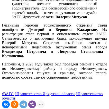
туалетной комнате установлен новый
водонагреватель, для бесперебойного обеспечения
горячей водой, – отметил руководитель службы
ЗАГС Иркутской области
Валерий Митусов
.
Главными героями торжественного открытия стали
новобрачные
Дмитрий
и
Вероника Кажарские
. Их
регистрация стала первой в обновленном отделе ЗАГС.
Свидетельство о заключении брака молодоженам вручил
Валерий Митусов. Секретом семейного счастья с
новобрачными поделилась заслуженная семья города
Владимира Петровича
и
Людмилы Степановны
Костюченко.
Напомним, в 2023 году также был проведен ремонт в отделе
по Нижнеудинскому району и городу Нижнеудинску.
Отремонтированы санузел и крыльцо, которое теперь
полностью соответствуют современным требованиям.
#ЗАГС
#Правительство Иркутской области
#Правительство
области