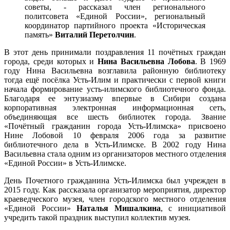
советы, - рассказал член регионального
политсовета «Единой России», региональный
координатор партийного проекта «Историческая
память»
Виталий Перетолчин
.
В этот день принимали поздравления 11 почётных граждан
города, среди которых и
Нина Васильевна Лобова
. В 1969
году Нина Васильевна возглавила районную библиотеку
тогда ещё посёлка Усть-Илим и практически с первой книги
начала формирование усть-илимского библиотечного фонда.
Благодаря ее энтузиазму впервые в Сибири создана
корпоративная электронная информационная сеть,
объединяющая все шесть библиотек города. Звание
«Почётный гражданин города Усть-Илимска» присвоено
Нине Лобовой 10 февраля 2006 года за развитие
библиотечного дела в Усть-Илимске. В 2002 году Нина
Васильевна стала одним из организаторов местного отделения
«Единой России» в Усть-Илимске.
День Почетного гражданина Усть-Илимска был учрежден в
2015 году. Как рассказала организатор мероприятия, директор
краеведческого музея, член городского местного отделения
«Единой России»
Наталья Мишалкина
, с инициативой
учредить такой праздник выступил коллектив музея.