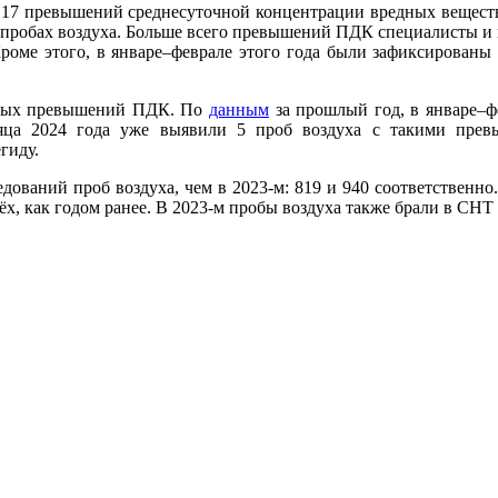
о 17 превышений среднесуточной концентрации вредных веществ 
 пробах воздуха. Больше всего превышений ПДК специалисты и в
Кроме этого, в январе–феврале этого года были зафиксирован
зовых превышений ПДК. По
данным
за прошлый год, в январе–ф
сяца 2024 года уже выявили 5 проб воздуха с такими пр
гиду.
ований проб воздуха, чем в 2023-м: 819 и 940 соответственно.
рёх, как годом ранее. В 2023-м пробы воздуха также брали в СН