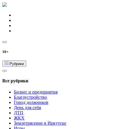
16+
Рубрики
Все рубрики
Бизнес и предприятия
Благоустройство
Город должников
День для себя
ДТП
ЖКХ
Землетрясение в Иркутске
Игры