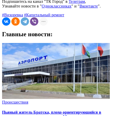
Подпишитесь на канал "ТК Город" в
Телеграм
,
Узнавайте новости в "
Одноклассниках
" и "
Вконтакте
".
#Вихоревка
#Капитальный ремонт
Главные новости:
Происшествия
Пьяный житель Братска, плохо ориентирующийся в