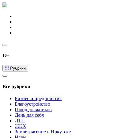
16+
Рубрики
Все рубрики
Бизнес и предприятия
Благоустройство
Город должников
День для себя
ДТП
ЖКХ
Землетрясение в Иркутске
Игры