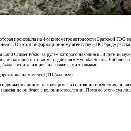
торая произошла на 4-м километре автодороги Братской ГЭС ве
янения. Об этом информационному агентству «ТК Город» рассказ
a Land Cruiser Prado, за рулем которого находился 38-летний му
я, по которой в тот момент двигался Hyundai Solaris. Лобовое 
, была госпитализирована с тяжелыми травмами.
едорожника на момент ДТП был пьян.
движения лицом, находящимся в состоянии опьянения, повлекшим
ь наказание он будет в колонии-поселении. Помимо этого суд ли