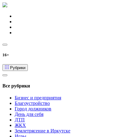
16+
Рубрики
Все рубрики
Бизнес и предприятия
Благоустройство
Город должников
День для себя
ДТП
ЖКХ
Землетрясение в Иркутске
Игры