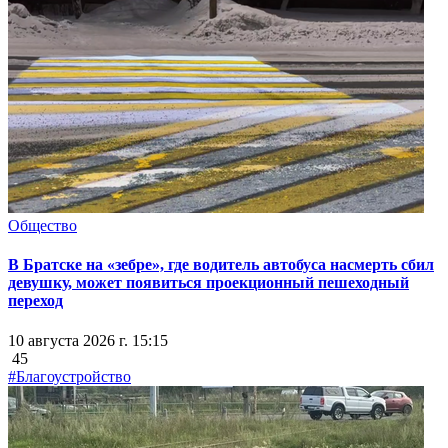
Общество
В Братске на «зебре», где водитель автобуса насмерть сбил
девушку, может появиться проекционный пешеходный
переход
10 августа 2026 г. 15:15
45
#Благоустройство