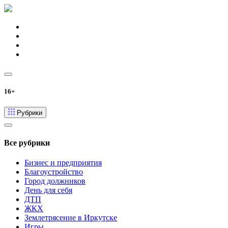
16+
Рубрики
Все рубрики
Бизнес и предприятия
Благоустройство
Город должников
День для себя
ДТП
ЖКХ
Землетрясение в Иркутске
Игры