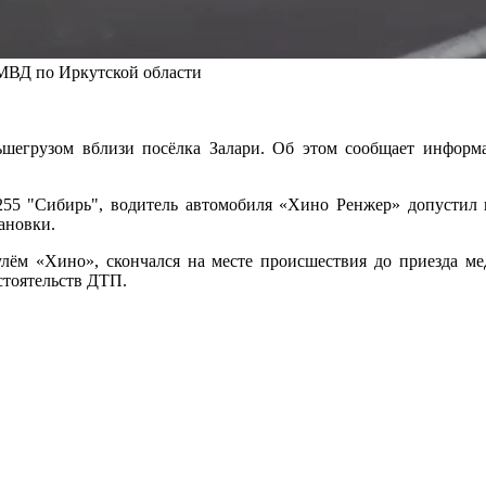
 МВД по Иркутской области
шегрузом вблизи посёлка Залари. Об этом сообщает информа
-255 "Сибирь", водитель автомобиля «Хино Ренжер» допустил 
ановки.
улём «Хино», скончался на месте происшествия до приезда м
стоятельств ДТП.