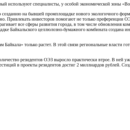
орый используют специалисты, у особой экономической зоны «Во
о созданию на бывшей промплощадке нового экологичного форма
ксно. Привлекать инвесторов помогают не только преференции ОЭ
трагивает все сферы развития города, в том числе обновления к
адке Байкальского целлюлозно-бумажного комбината создана ин
там Байкала» только растет. В этой связи региональные власти
количество резидентов ОЭЗ выросло практически втрое. В ней у
стиций в проекты резидентов достиг 2 миллиардов рублей. Созд