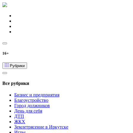
16+
Рубрики
Все рубрики
Бизнес и предприятия
Благоустройство
Город должников
День для себя
ДТП
ЖКХ
Землетрясение в Иркутске
Игры