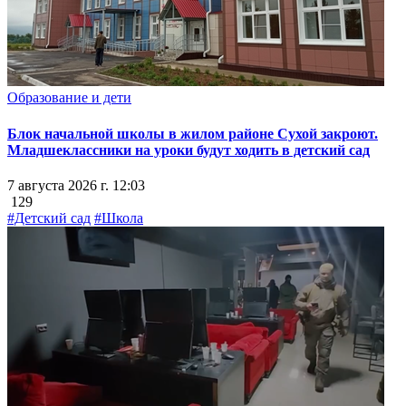
Образование и дети
Блок начальной школы в жилом районе Сухой закроют.
Младшеклассники на уроки будут ходить в детский сад
7 августа 2026 г. 12:03
129
#Детский сад
#Школа