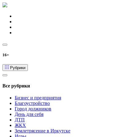
16+
Рубрики
Все рубрики
Бизнес и предприятия
Благоустройство
Город должников
День для себя
ДТП
ЖКХ
Землетрясение в Иркутске
Игры