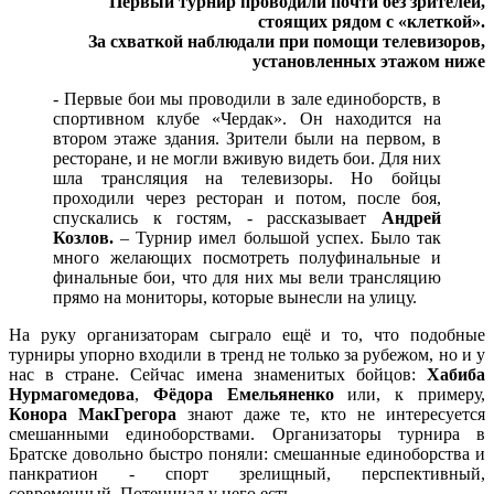
Первый турнир проводили почти без зрителей,
стоящих рядом с «
клеткой»​.
За схваткой наблюдали при помощи телевизоров,
установленных этажом ниже
- Первые бои мы проводили в зале единоборств, в
спортивном клубе «Чердак». Он находится на
втором этаже здания. Зрители были на первом, в
ресторане, и не могли вживую видеть бои. Для них
шла трансляция на телевизоры. Но бойцы
проходили через ресторан и потом, после боя,
спускались к гостям, - рассказывает
Андрей
Козлов.
– Турнир имел большой успех. Было так
много желающих посмотреть полуфинальные и
финальные бои, что для них мы вели трансляцию
прямо на мониторы, которые вынесли на улицу.
На руку организаторам сыграло ещё и то, что подобные
турниры упорно входили в тренд не только за рубежом, но и у
нас в стране. Сейчас имена знаменитых бойцов:
Хабиба
Нурмагомедова
,
Фёдора Емельяненко
или, к примеру,
Конора МакГрегора
знают даже те, кто не интересуется
смешанными единоборствами. Организаторы турнира в
Братске довольно быстро поняли: смешанные единоборства и
панкратион - спорт зрелищный, перспективный,
современный. Потенциал у него есть.