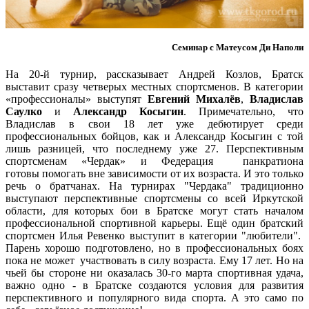
Семинар с Матеусом Ди Наполи
На 20-й турнир, рассказывает Андрей Козлов, Братск
выставит сразу четверых местных спортсменов. В категории
«профессионалы» выступят
Евгений Михалёв
,
Владислав
Саулко
и
Александр Косыгин
. Примечательно, что
Владислав в свои 18 лет уже дебютирует среди
профессиональных бойцов, как и Александр Косыгин с той
лишь разницей, что последнему уже 27. Перспективным
спортсменам «Чердак» и Федерация панкратиона
готовы помогать вне зависимости от их возраста. И это только
речь о братчанах. На турнирах "Чердака" традиционно
выступают перспективные спортсмены со всей Иркутской
области, для которых бои в Братске могут стать началом
профессиональной спортивной карьеры. Ещё один братский
спортсмен Илья Ревенко выступит в категории "любители".
Парень хорошо подготовлено, но в профессиональных боях
пока не может участвовать в силу возраста. Ему 17 лет. Но на
чьей бы стороне ни оказалась 30-го марта спортивная удача,
важно одно - в Братске создаются условия для развития
перспективного и популярного вида спорта. А это само по