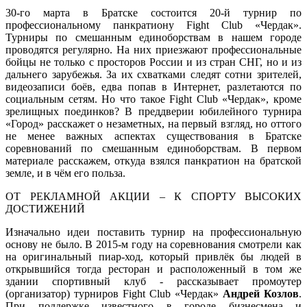
30-го марта в Братске состоится 20-й турнир по
профессиональному панкратиону Fight Club «Чердак».
Турниры по смешанным единоборствам в нашем городе
проводятся регулярно. На них приезжают профессиональные
бойцы не только с просторов России и из стран СНГ, но и из
дальнего зарубежья. За их схватками следят сотни зрителей,
видеозаписи боёв, едва попав в Интернет, разлетаются по
социальным сетям. Но что такое Fight Club «Чердак», кроме
зрелищных поединков? В преддверии юбилейного турнира
«Город» расскажет о незаметных, на первый взгляд, но оттого
не менее важных аспектах существования в Братске
соревнований по смешанным единоборствам. В первом
материале расскажем, откуда взялся панкратион на братской
земле, и в чём его польза.
ОТ РЕКЛАМНОЙ АКЦИИ – К СПОРТУ ВЫСОКИХ
ДОСТИЖЕНИЙ
Изначально идеи поставить турнир на профессиональную
основу не было. В 2015-м году на соревнования смотрели как
на оригинальный пиар-ход, который привлёк бы людей в
открывшийся тогда ресторан и расположенный в том же
здании спортивный клуб - рассказывает промоутер
(организатор) турниров Fight Club «Чердак»
Андрей Козлов
.
При поддержке известного в городе бизнесмена и