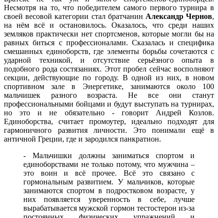
Несмотря на то, что победителем самого первого турнира в
своей весовой категории стал братчанин
Александр Чернов
,
на нём всё и остановилось. Оказалось, что среди наших
земляков практически нет спортсменов, которые могли бы на
равных биться с профессионалами. Сказалась и специфика
смешанных единоборств, где элементы борьбы сочетаются с
ударной техникой, и отсутствие серьёзного опыта в
подобного рода состязаниях. Этот пробел сейчас восполняют
секции, действующие по городу. В одной из них, в новом
спортивном зале в Энергетике, занимаются около 100
мальчишек разного возраста. Не все они станут
профессиональными бойцами и будут выступать на турнирах,
но это и не обязательно - говорит Андрей Козлов.
Единоборства, считает промоутер, идеально подходят для
гармоничного развития личности. Это понимали ещё в
античной Греции, где и зародился панкратион.
- Мальчишки должны заниматься спортом и
единоборствами не только потому, что мужчина –
это воин и всё прочее. Всё это связано с
гормональным развитием. У мальчиков, которые
занимаются спортом в подростковом возрасте, у
них появляется уверенность в себе, лучше
вырабатывается мужской гормон тестостерон из-за
постоянных физических упражнений и