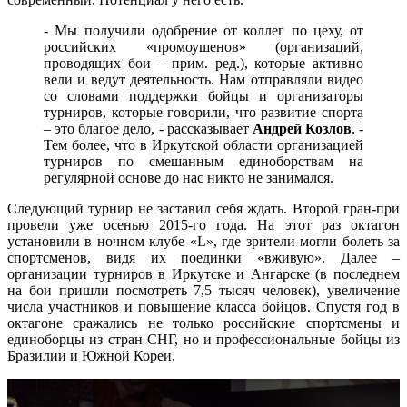
- Мы получили одобрение от коллег по цеху, от
российских «промоушенов» (организаций,
проводящих бои – прим. ред.), которые активно
вели и ведут деятельность. Нам отправляли видео
со словами поддержки бойцы и организаторы
турниров, которые говорили, что развитие спорта
– это благое дело, - рассказывает
Андрей Козлов
. -
Тем более, что в Иркутской области организацией
турниров по смешанным единоборствам на
регулярной основе до нас никто не занимался.
Следующий турнир не заставил себя ждать. Второй гран-при
провели уже осенью 2015-го года. На этот раз октагон
установили в ночном клубе «L», где зрители могли болеть за
спортсменов, видя их поединки «вживую». Далее –
организации турниров в Иркутске и Ангарске (в последнем
на бои пришли посмотреть 7,5 тысяч человек), увеличение
числа участников и повышение класса бойцов. Спустя год в
октагоне сражались не только российские спортсмены и
единоборцы из стран СНГ, но и профессиональные бойцы из
Бразилии и Южной Кореи.