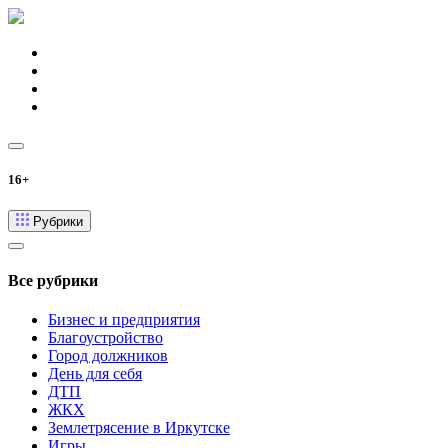
16+
Рубрики
Все рубрики
Бизнес и предприятия
Благоустройство
Город должников
День для себя
ДТП
ЖКХ
Землетрясение в Иркутске
Игры