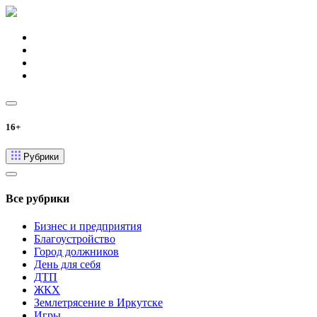
16+
Рубрики
Все рубрики
Бизнес и предприятия
Благоустройство
Город должников
День для себя
ДТП
ЖКХ
Землетрясение в Иркутске
Игры