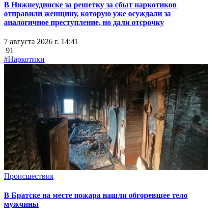
В Нижнеудинске за решетку за сбыт наркотиков
отправили женщину, которую уже осуждали за
аналогичное преступление, но дали отсрочку
7 августа 2026 г. 14:41
91
#Наркотики
Происшествия
В Братске на месте пожара нашли обгоревшее тело
мужчины