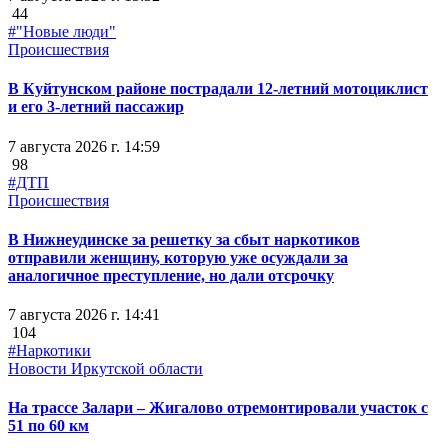
44
#"Новые люди"
Происшествия
В Куйтунском районе пострадали 12-летний мотоциклист
и его 3-летний пассажир
7 августа 2026 г. 14:59
98
#ДТП
Происшествия
В Нижнеудинске за решетку за сбыт наркотиков
отправили женщину, которую уже осуждали за
аналогичное преступление, но дали отсрочку
7 августа 2026 г. 14:41
104
#Наркотики
Новости Иркутской области
На трассе Залари – Жигалово отремонтировали участок с
51 по 60 км