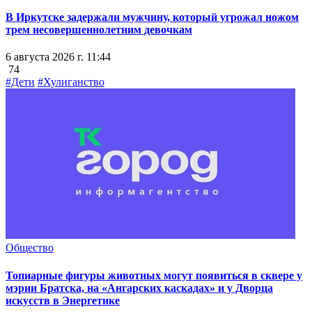
В Иркутске задержали мужчину, который угрожал ножом
трем несовершеннолетним девочкам
6 августа 2026 г. 11:44
74
#Дети
#Хулиганство
Общество
Топиарные фигуры животных могут появиться в сквере у
мэрии Братска, на «Ангарских каскадах» и у Дворца
искусств в Энергетике