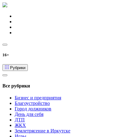
16+
Рубрики
Все рубрики
Бизнес и предприятия
Благоустройство
Город должников
День для себя
ДТП
ЖКХ
Землетрясение в Иркутске
Игры