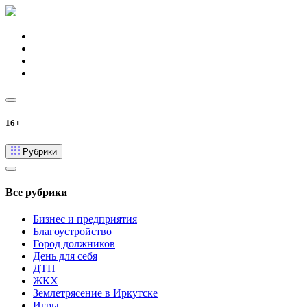
16+
Рубрики
Все рубрики
Бизнес и предприятия
Благоустройство
Город должников
День для себя
ДТП
ЖКХ
Землетрясение в Иркутске
Игры