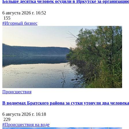
Больше десятка человек осудили в Иркутске за организацию
6 августа 2026 г. 16:52
155
#Игорный бизнес
Происшествия
В водоемах Братского района за сутки утонули два человек
6 августа 2026 г. 16:18
229
#Происшествия на воде