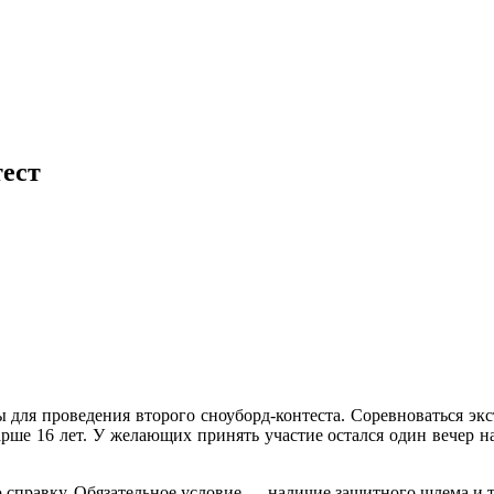
тест
ы для проведения второго сноуборд-контеста. Соревноваться эк
ше 16 лет. У желающих принять участие остался один вечер на
справку. Обязательное условие — наличие защитного шлема и т