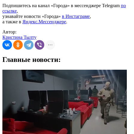
Подпишитесь на канал «Города» в мессенджере Telegram
по
ссылке
,
узнавайте новости «Города»
в Инстаграме
,
а также в
Яндекс.Мессенджере
.
Автор:
Кристина Тылту
Главные новости: