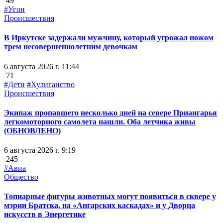
49
#Угон
Происшествия
В Иркутске задержали мужчину, который угрожал ножом
трем несовершеннолетним девочкам
6 августа 2026 г. 11:44
71
#Дети
#Хулиганство
Происшествия
Экипаж пропавшего несколько дней на севере Приангарья
легкомоторного самолета нашли. Оба летчика живы
(ОБНОВЛЕНО)
6 августа 2026 г. 9:19
245
#Авиа
Общество
Топиарные фигуры животных могут появиться в сквере у
мэрии Братска, на «Ангарских каскадах» и у Дворца
искусств в Энергетике