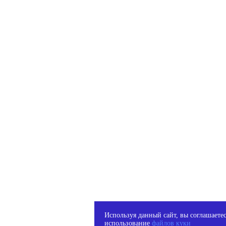
Используя данный сайт, вы соглашаетес
использование
файлов куки