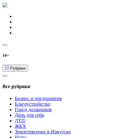
16+
Рубрики
Все рубрики
Бизнес и предприятия
Благоустройство
Город должников
День для себя
ДТП
ЖКХ
Землетрясение в Иркутске
Игры