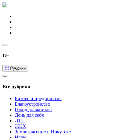
16+
Рубрики
Все рубрики
Бизнес и предприятия
Благоустройство
Город должников
День для себя
ДТП
ЖКХ
Землетрясение в Иркутске
Игры