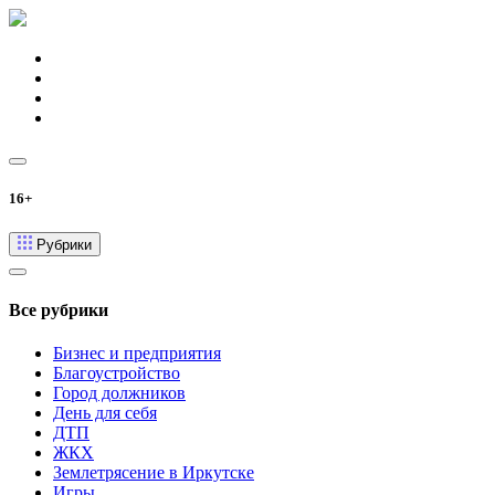
16+
Рубрики
Все рубрики
Бизнес и предприятия
Благоустройство
Город должников
День для себя
ДТП
ЖКХ
Землетрясение в Иркутске
Игры