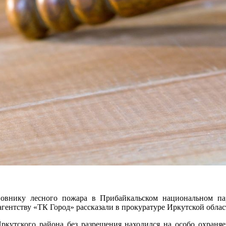
овнику лесного пожара в Прибайкальском национальном п
ентству «ТК Город» рассказали в прокуратуре Иркутской облас
ркутского района без разрешения находился на особо охраняе