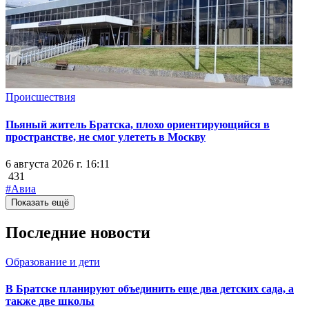
Происшествия
Пьяный житель Братска, плохо ориентирующийся в
пространстве, не смог улететь в Москву
6 августа 2026 г. 16:11
431
#Авиа
Показать ещё
Последние новости
Образование и дети
В Братске планируют объединить еще два детских сада, а
также две школы