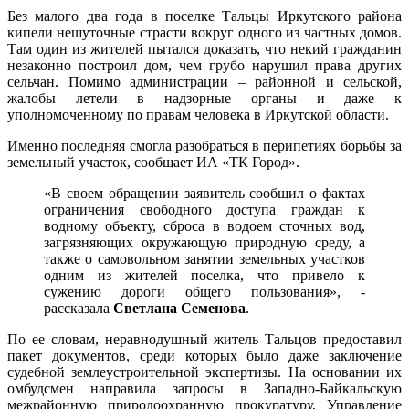
Без малого два года в поселке Тальцы Иркутского района
кипели нешуточные страсти вокруг одного из частных домов.
Там один из жителей пытался доказать, что некий гражданин
незаконно построил дом, чем грубо нарушил права других
сельчан. Помимо администрации – районной и сельской,
жалобы летели в надзорные органы и даже к
уполномоченному по правам человека в Иркутской области.
Именно последняя смогла разобраться в перипетиях борьбы за
земельный участок, сообщает ИА «ТК Город».
«В своем обращении заявитель сообщил о фактах
ограничения свободного доступа граждан к
водному объекту, сброса в водоем сточных вод,
загрязняющих окружающую природную среду, а
также о самовольном занятии земельных участков
одним из жителей поселка, что привело к
сужению дороги общего пользования», -
рассказала
Светлана Семенова
.
По ее словам, неравнодушный житель Тальцов предоставил
пакет документов, среди которых было даже заключение
судебной землеустроительной экспертизы. На основании их
омбудсмен направила запросы в Западно-Байкальскую
межрайонную природоохранную прокуратуру, Управление