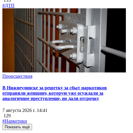
135
#ДТП
Происшествия
В Нижнеудинске за решетку за сбыт наркотиков
отправили женщину, которую уже осуждали за
аналогичное преступление, но дали отсрочку
7 августа 2026 г. 14:41
129
#Наркотики
Показать ещё