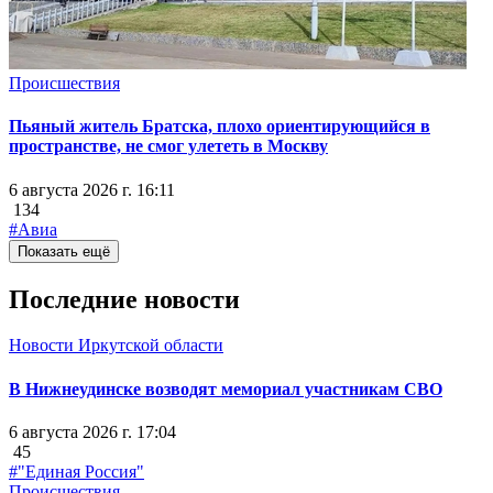
Происшествия
Пьяный житель Братска, плохо ориентирующийся в
пространстве, не смог улететь в Москву
6 августа 2026 г. 16:11
134
#Авиа
Показать ещё
Последние новости
Новости Иркутской области
В Нижнеудинске возводят мемориал участникам СВО
6 августа 2026 г. 17:04
45
#"Единая Россия"
Происшествия