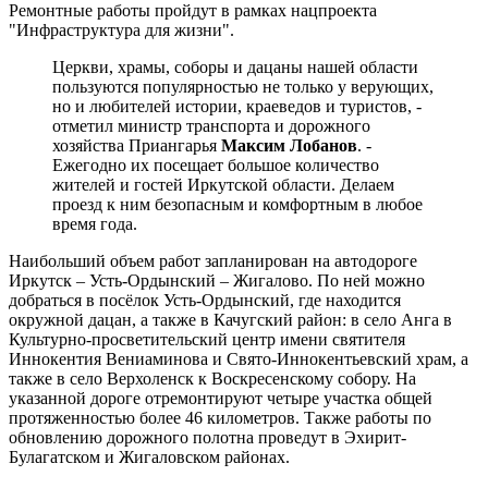
Ремонтные работы пройдут в рамках нацпроекта
"Инфраструктура для жизни".
Церкви, храмы, соборы и дацаны нашей области
пользуются популярностью не только у верующих,
но и любителей истории, краеведов и туристов, -
отметил министр транспорта и дорожного
хозяйства Приангарья
Максим Лобанов
. -
Ежегодно их посещает большое количество
жителей и гостей Иркутской области. Делаем
проезд к ним безопасным и комфортным в любое
время года.
Наибольший объем работ запланирован на автодороге
Иркутск – Усть-Ордынский – Жигалово. По ней можно
добраться в посёлок Усть-Ордынский, где находится
окружной дацан, а также в Качугский район: в село Анга в
Культурно-просветительский центр имени святителя
Иннокентия Вениаминова и Свято-Иннокентьевский храм, а
также в село Верхоленск к Воскресенскому собору. На
указанной дороге отремонтируют четыре участка общей
протяженностью более 46 километров. Также работы по
обновлению дорожного полотна проведут в Эхирит-
Булагатском и Жигаловском районах.