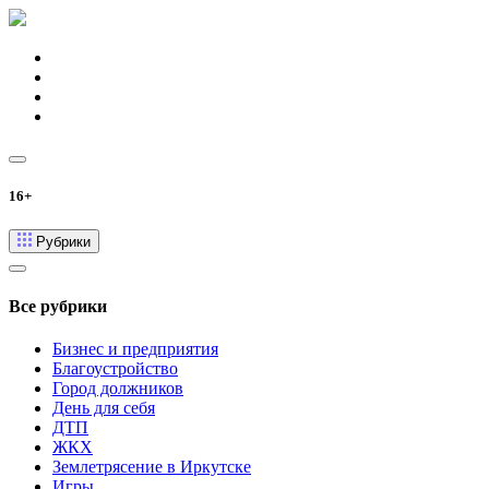
16+
Рубрики
Все рубрики
Бизнес и предприятия
Благоустройство
Город должников
День для себя
ДТП
ЖКХ
Землетрясение в Иркутске
Игры