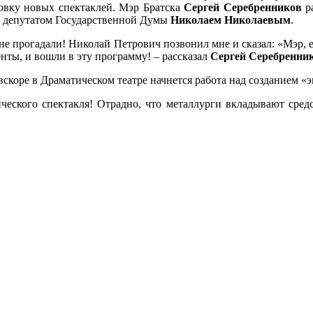
овку новых спектаклей. Мэр Братска
Сергей Серебренников
р
с депутатом Государственной Думы
Николаем Николаевым
.
не прогадали! Николай Петрович позвонил мне и сказал: «Мэр, е
нты, и вошли в эту программу! – рассказал
Сергей Серебренни
вскоре в Драматическом театре начнется работа над созданием «э
еского спектакля! Отрадно, что металлурги вкладывают средс