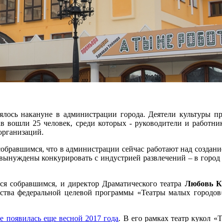
тоялось накануне в администрации города. Деятели культуры п
тав вошли 25 человек, среди которых - руководители и работн
организаций.
собравшимся, что в администрации сейчас работают над создани
вынуждены конкурировать с индустрией развлечений – в город п
ься собравшимся, и директор Драматического театра
Любовь К
дства федеральной целевой программы «Театры малых городов»
те появилась еще весной 2017 года
. В его рамках театр кукол 