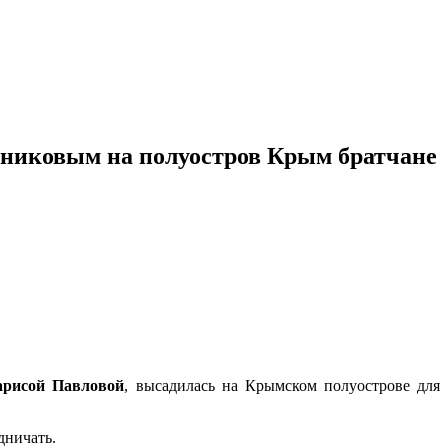
енниковым на полуостров Крым братчане
арисой Павловой
, высадилась на Крымском полуострове для
дничать.