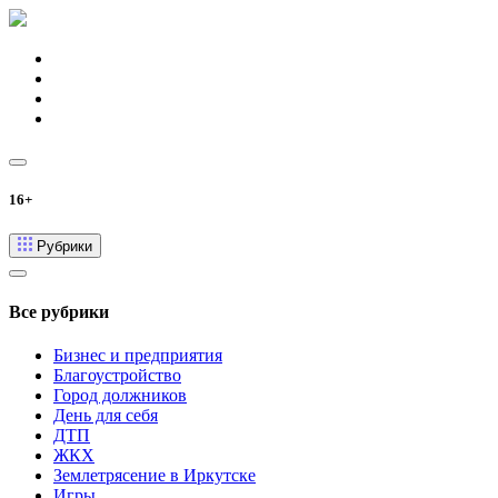
16+
Рубрики
Все рубрики
Бизнес и предприятия
Благоустройство
Город должников
День для себя
ДТП
ЖКХ
Землетрясение в Иркутске
Игры