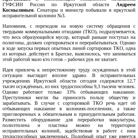
ГУФСИН России по Иркутской области
Андреем
Космылиным
. Сенаторы и министр побывали в иркутской
исправительной колонии №3.
Напомним, с переходом на новую систему обращения с
твердыми коммунальными отходами (ТКО), подразумевается,
что весь образующийся мусор, который раньше поступал на
полигоны, должен сортироваться и перерабатываться. Однако
в ходе запуска первых опытных линий сортировки ТКО, одна
из которых действует в Братске, выяснилось, что заниматься
этой работой мало кто готов – рабочих рук не хватает.
Идея привлечь к непрестижному труду осужденных в этой
ситуации выглядит вполне здраво. В исправительных
учреждениях Иркутской области сегодня содержатся 12,7
тысяч осуждённых, из них трудоспособны 9,3 тысячи человек.
Однако работают только 33% отбывающих наказание.
Преступники могли бы приносить пользу обществу и
зарабатывать. В случае с сортировкой ТКО речь идет об
отбывающих наказание в колониях-поселениях, а также
приговоренных к обязательным и принудительным работам.
Разместить оборудование для переработки макулатуры,
полиэтилена и пластика можно на территории
исправительных колоний, задействовав в работе с ним
трудоспособных заключенных. Подобный опыт уже имеется