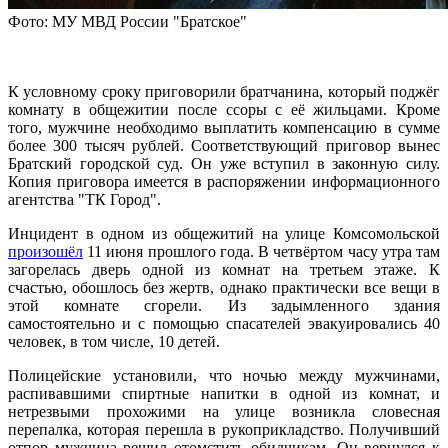
Фото: МУ МВД России "Братское"
К условному сроку приговорили братчанина, который поджёг
комнату в общежитии после ссоры с её жильцами. Кроме
того, мужчине необходимо выплатить компенсацию в сумме
более 300 тысяч рублей. Соответствующий приговор вынес
Братский городской суд. Он уже вступил в законную силу.
Копия приговора имеется в распоряжении информационного
агентства "ТК Город".
Инцидент в одном из общежитий на улице Комсомольской
произошёл
11 июня прошлого года. В четвёртом часу утра там
загорелась дверь одной из комнат на третьем этаже. К
счастью, обошлось без жертв, однако практически все вещи в
этой комнате сгорели. Из задымленного здания
самостоятельно и с помощью спасателей эвакуировались 40
человек, в том числе, 10 детей.
Полицейские установили, что ночью между мужчинами,
распивавшими спиртные напитки в одной из комнат, и
нетрезвыми прохожими на улице возникла словесная
перепалка, которая перешла в рукоприкладство. Получивший
отпор мужчина решил отомстить обидчикам. Он вернулся к