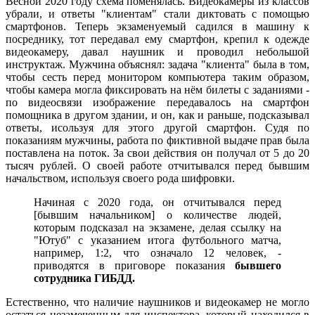
Весной 2020 году схема поменялась. Видеокамеры из классов
убрали, и ответы "клиентам" стали диктовать с помощью
смартфонов. Теперь экзаменуемый садился в машину к
посреднику, тот передавал ему смартфон, крепил к одежде
видеокамеру, давал наушник и проводил небольшой
инструктаж. Мужчина объяснял: задача "клиента" была в том,
чтобы сесть перед монитором компьютера таким образом,
чтобы камера могла фиксировать на нём билеты с заданиями -
по видеосвязи изображение передавалось на смартфон
помощника в другом здании, и он, как и раньше, подсказывал
ответы, исользуя для этого другой смартфон. Судя по
показаниям мужчины, работа по фиктивной выдаче прав была
поставлена на поток. За свои действия он получал от 5 до 20
тысяч рублей. О своей работе отчитывался перед бывшим
начальством, используя своего рода шифровки.
Начиная с 2020 года, он отчитывался перед
[бывшим начальником] о количестве людей,
которым подсказал на экзамене, делая ссылку на
"Ютуб" с указанием итога футбольного матча,
например, 1:2, что означало 12 человек, -
приводятся в приговоре показания
бывшего
сотрудника ГИБДД.
Естественно, что наличие наушников и видеокамер не могло
остаться незамеченным для инспектора, который находился в