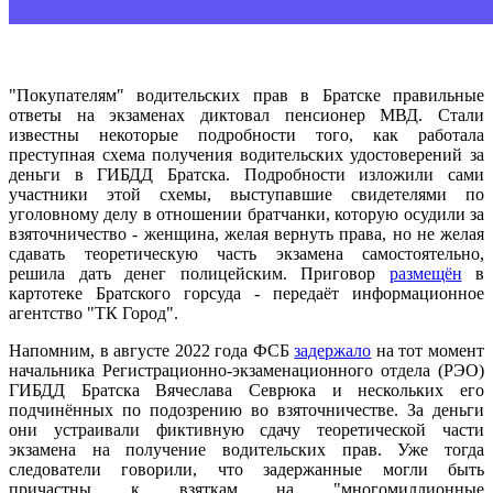
"Покупателям" водительских прав в Братске правильные
ответы на экзаменах диктовал пенсионер МВД. Стали
известны некоторые подробности того, как работала
преступная схема получения водительских удостоверений за
деньги в ГИБДД Братска. Подробности изложили сами
участники этой схемы, выступавшие свидетелями по
уголовному делу в отношении братчанки, которую осудили за
взяточничество - женщина, желая вернуть права, но не желая
сдавать теоретическую часть экзамена самостоятельно,
решила дать денег полицейским. Приговор
размещён
в
картотеке Братского горсуда - передаёт информационное
агентство "ТК Город".
Напомним, в августе 2022 года ФСБ
задержало
на тот момент
начальника Регистрационно-экзаменационного отдела (РЭО)
ГИБДД Братска Вячеслава Севрюка и нескольких его
подчинённых по подозрению во взяточничестве. За деньги
они устраивали фиктивную сдачу теоретической части
экзамена на получение водительских прав. Уже тогда
следователи говорили, что задержанные могли быть
причастны к взяткам на "многомиллионные