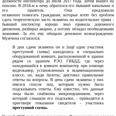
должности инспектора до июля 2017 года. Затем вышел на
пенсию. В 2018-м к нему обратился его бывший начальник и
его приятель. Они предложили
незаконно помогать гражданам, которые хотят без проблем
сдать теоретическую часть экзамена на водительские права -
бывший инспектор хорошо знал правила дорожного
движения, разбирал аварии, а потому обладал необходимыми
знаниями. За это ему обещали денежное вознаграждение.
Мужчина согласился.
В дни сдачи экзамена он и [ещё один участник
преступной схемы] находились в специально
оборудованной комнате, расположенной в здании
рядом со зданием РЭО ГИБДД, где через
находившийся в комнате компьютер при помощи
видеокамер, установленных в экзаменационном
классе, он, видя билеты, диктовал правильные
ответы на вопросы. В день сдачи экзамена у них
имелся список лиц, которым нужно было
подсказывать ответы. Ему известно, что данные
лица были снабжены микронаушником, через
который слышали его подсказки, - приводятся в
приговоре показания свидетеля - участника
преступной схемы.