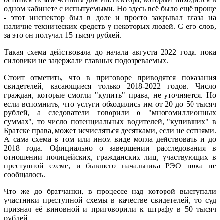
одном кабинете с испытуемыми. Но здесь всё было ещё проще
- этот инспектор был в доле и просто закрывал глаза на
наличие технических средств у некоторых людей. С его слов,
за это он получал 15 тысяч рублей.
Такая схема действовала до начала августа 2022 года, пока
силовики не задержали главных подозреваемых.
Стоит отметить, что в приговоре приводятся показания
свидетелей, касающиеся только 2018-2022 годов. Число
граждан, которые смогли "купить" права, не уточняется. Но
если вспомнить, что услуги обходились им от 20 до 50 тысяч
рублей, а следователи говорили о "многомиллионных
суммах", то число потенциальных водителей, "купивших" в
Братске права, может исчисляться десятками, если не сотнями.
А сама схема в том или ином виде могла действовать и до
2018 года. Официально о завершении расследования в
отношении полицейских, гражданских лиц, участвующих в
преступной схеме, и бывшего начальника РЭО пока не
сообщалось.
Что же до братчанки, в процессе над которой выступали
участники преступной схемы в качестве свидетелей, то суд
признал её виновной и приговорили к штрафу в 50 тысяч
рублей.