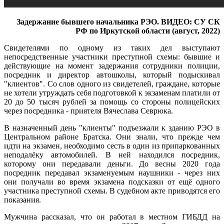
Задержание бывшего начальника РЭО. ВИДЕО: СУ СК
РФ по Иркутской области (август, 2022)
Свидетелями по одному из таких дел выступают
непосредственные участники преступной схемы: бывшие и
действующие на момент задержания сотрудники полиции,
посредник и директор автошколы, который подыскивал
"клиентов". Со слов одного из свидетелей, граждане, которые
не хотели утруждать себя подготовкой к экзаменам платили от
20 до 50 тысяч рублей за помощь со стороны полицейских
через посредника - приятеля Вячеслава Севрюка.
В назначенный день "клиенты" подъезжали к зданию РЭО в
Центральном районе Братска. Они знали, что прежде чем
идти на экзамен, необходимо сесть в один из припаркованных
неподалёку автомобилей. В ней находился посредник,
которому они передавали деньги. До весны 2020 года
посредник передавал экзаменуемым наушники - через них
они получали во время экзамена подсказки от ещё одного
участника преступной схемы. В судебном акте приводятся его
показания.
Мужчина рассказал, что он работал в местном ГИБДД на