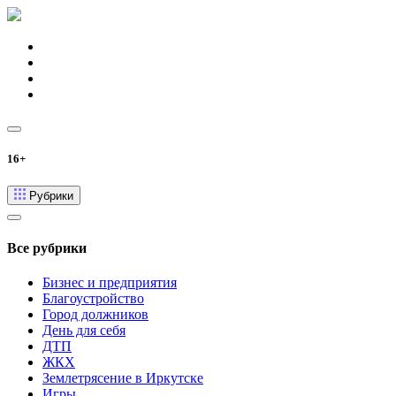
16+
Рубрики
Все рубрики
Бизнес и предприятия
Благоустройство
Город должников
День для себя
ДТП
ЖКХ
Землетрясение в Иркутске
Игры