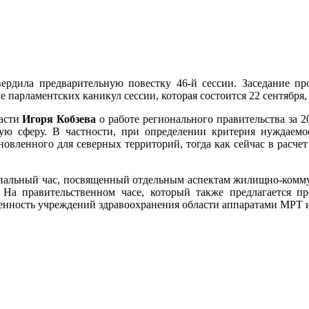
ердила предварительную повестку 46-й сессии. Заседание пр
ле парламентских каникул сессии, которая состоится 22 сентября
ласти
Игоря Кобзева
о работе регионального правительства за 20
ую сферу. В частности, при определении критерия нуждаемо
новленного для северных территорий, тогда как сейчас в рас
пальный час, посвященный отдельным аспектам жилищно-коммун
а правительственном часе, который также предлагается про
щенность учреждений здравоохранения области аппаратами МРТ