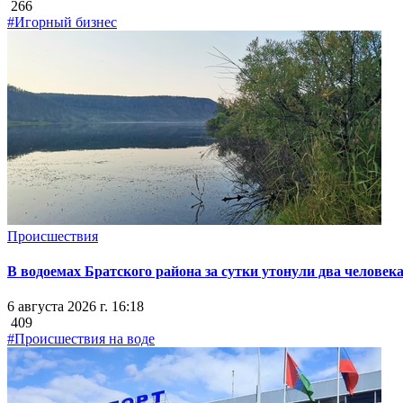
266
#Игорный бизнес
Происшествия
В водоемах Братского района за сутки утонули два человек
6 августа 2026 г. 16:18
409
#Происшествия на воде