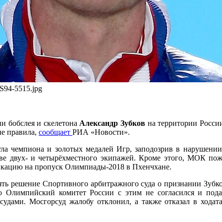
/GS94-5515.jpg
и бобслея и скелетона
Александр Зубков
на территории России
ые правила,
сообщает
РИА «Новости».
а чемпиона и золотых медалей Игр, заподозрив в нарушении
таве двух- и четырёхместного экипажей. Кроме этого, МОК п
икацию на пропуск Олимпиады-2018 в Пхенчхане.
ять решение Спортивного арбитражного суда о признании Зубк
 Олимпийский комитет России с этим не согласился и подал
судами. Мосгорсуд жалобу отклонил, а также отказал в ходат