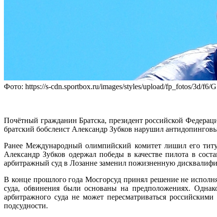
Фото: https://s-cdn.sportbox.ru/images/styles/upload/fp_fotos/3d/f6
Почётный гражданин Братска, президент российской Федераци
братский бобслеист Александр Зубков нарушил антидопингов
Ранее Международный олимпийский комитет лишил его титул
Александр Зубков одержал победы в качестве пилота в сос
арбитражный суд в Лозанне заменил пожизненную дисквалиф
В конце прошлого года Мосгорсуд принял решение не исполн
суда, обвинения были основаны на предположениях. Однако
арбитражного суда не может пересматриваться российскими 
подсудности.