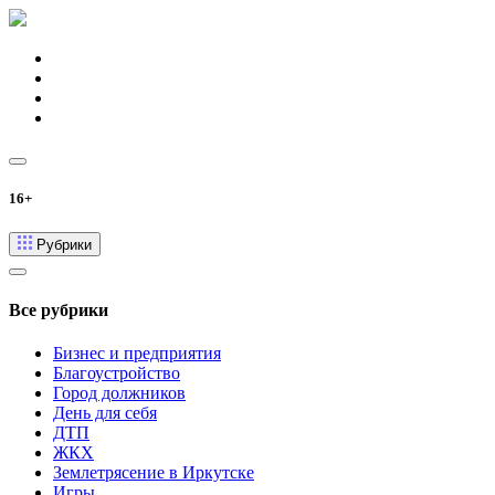
16+
Рубрики
Все рубрики
Бизнес и предприятия
Благоустройство
Город должников
День для себя
ДТП
ЖКХ
Землетрясение в Иркутске
Игры